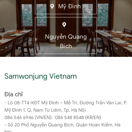
Mỹ Đình
Nguyễn Quang
Bích
Samwonjung Vietnam
Địa chỉ
- Lô 08-TT4-KĐT Mỹ Đình – Mễ Trì, Đường Trần Văn Lai, P.
Mỹ Đình 1, Q. Nam Từ Liêm, Tp. Hà Nội
086 546 6946 (VN/EN); 086 548 8548 (KR/EN)
- Số 20 Phố Nguyễn Quang Bích, Quận Hoàn Kiếm, Hà