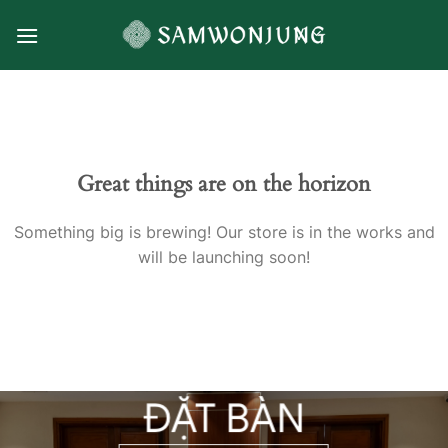
Skip
VI
to
content
Great things are on the horizon
Something big is brewing! Our store is in the works and
will be launching soon!
ĐẶT BÀN